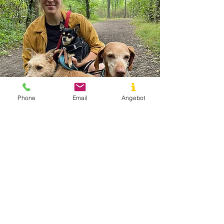
Phone
Email
Angebot
Hausbesuche
werden vorrangig in Wien
1210/1220 und Raum Korneuburg
angeboten. Auf Anfrage auch außerhalb
dieses Gebiets.
Anfahrtspreise
werden extra verrechnet und
richten sich nach Ort und Fahrzeit.
Das wir nach so einer kurzen Zeit für