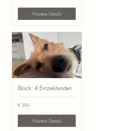
Weitere Details
Block: 4 Einzelstunden
290
€ 290
Euro
Weitere Details