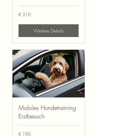
310
€ 310
Euro
Weitere Details
Mobiles Hundetraining
Erstbesuch
190
€ 190
Euro