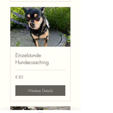
Einzelstunde
Hundecoaching
85
€ 85
Euro
Weitere Details